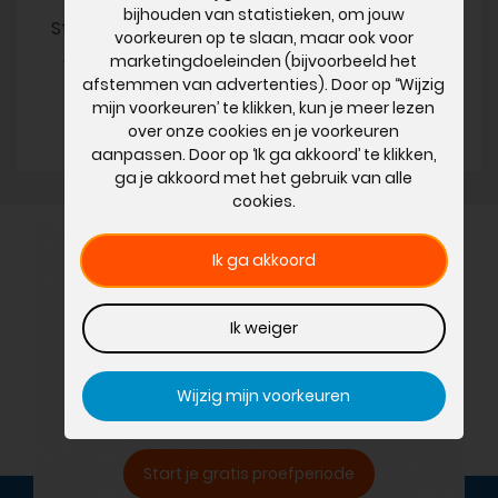
bijhouden van statistieken, om jouw
Stel een vraag aan één van onze Nederlandse
voorkeuren op te slaan, maar ook voor
Act! Helpdesk om je probleem te verhelpen.
marketingdoeleinden (bijvoorbeeld het
afstemmen van advertenties). Door op ‘‘Wijzig
mijn voorkeuren’ te klikken, kun je meer lezen
Stel een vraag
over onze cookies en je voorkeuren
aanpassen. Door op ‘Ik ga akkoord’ te klikken,
ga je akkoord met het gebruik van alle
cookies.
Ik ga akkoord
Meer leads, sterkere
relaties en slimmere sales.
Ik weiger
Ervaar hoe Act! CRM je
bedrijf laat groeien.
Wijzig mijn voorkeuren
Start je gratis proefperiode