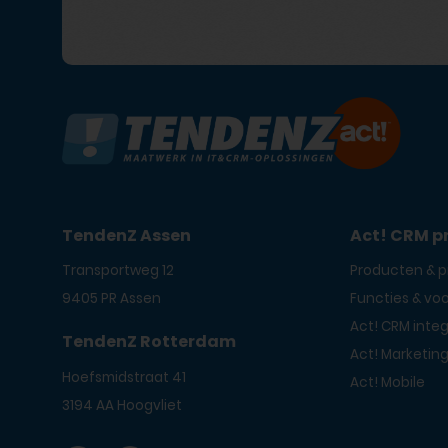
TendenZ Assen
Act! CRM p
Transportweg 12
Producten & pr
9405 PR Assen
Functies & vo
Act! CRM integ
TendenZ Rotterdam
Act! Marketin
Hoefsmidstraat 41
Act! Mobile
3194 AA Hoogvliet