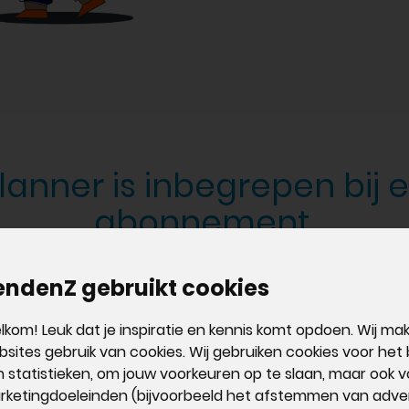
lanner is inbegrepen bij 
abonnement.
endenZ gebruikt cookies
Act! Advant
dvantage Standard
kom! Leuk dat je inspiratie en kennis komt opdoen. Wij m
Professional & U
sites gebruik van cookies. Wij gebruiken cookies voor het
 statistieken, om jouw voorkeuren op te slaan, maar ook v
usief
standaard
Inclusief
geavanc
rketingdoeleinden (bijvoorbeeld het afstemmen van adver
naliteit
voor Online
functionaliteit
voo