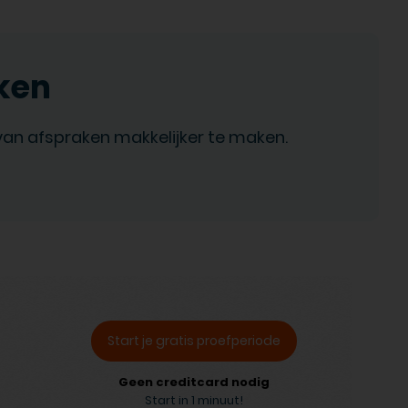
ken
van afspraken makkelijker te maken.
Start je gratis proefperiode
Geen creditcard nodig
Start in 1 minuut!