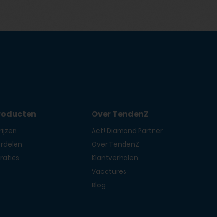
roducten
Over TendenZ
ijzen
Act! Diamond Partner
ordelen
Over TendenZ
raties
Klantverhalen
g
Vacatures
Blog