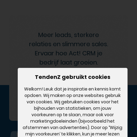
Meer leads, sterkere
relaties en slimmere sales.
Ervaar hoe Act! CRM je
bedrijf laat groeien.
TendenZ gebruikt cookies
Start je gratis proefperiode
Welkom! Leuk dat je inspiratie en kennis komt
opdoen. Wij maken op onze websites gebruik
Geen creditcard nodig
van cookies. Wij gebruiken cookies voor het
Start in 1 minuut!
bijhouden van statistieken, om jouw
voorkeuren op te slaan, maar ook voor
marketingdoeleinden (bijvoorbeeld het
afstemmen van advertenties). Door op ‘‘Wijzig
mijn voorkeuren’ te klikken, kun je meer lezen