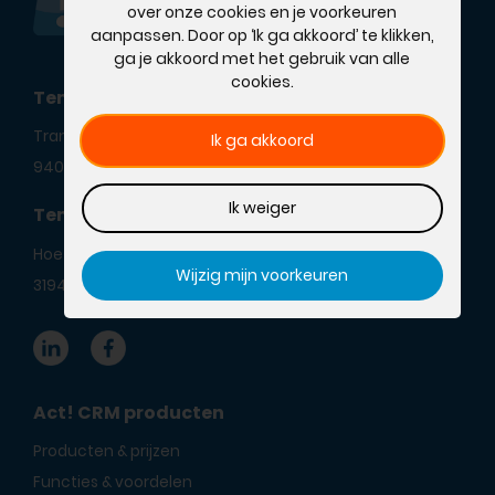
over onze cookies en je voorkeuren
aanpassen. Door op ‘Ik ga akkoord’ te klikken,
ga je akkoord met het gebruik van alle
cookies.
TendenZ Assen
Transportweg 12
Ik ga akkoord
9405 PR Assen
Ik weiger
TendenZ Rotterdam
Hoefsmidstraat 41
Wijzig mijn voorkeuren
3194 AA Hoogvliet
Act! CRM producten
Producten & prijzen
Functies & voordelen