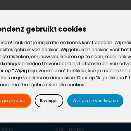
elaties en slimmere sales.
endenZ gebruikt cookies
 bedrijf laat groeien.
kom! Leuk dat je inspiratie en kennis komt opdoen. Wij m
sites gebruik van cookies. Wij gebruiken cookies voor het
 statistieken, om jouw voorkeuren op te slaan, maar ook v
rketingdoeleinden (bijvoorbeeld het afstemmen van adver
r op ‘‘Wijzig mijn voorkeuren’ te klikken, kun je meer lezen
kies en je voorkeuren aanpassen. Door op ‘Ik ga akkoord’ te 
oord met het gebruik van alle cookies.
Ik ga akkoord
Ik weiger
Wijzig mijn voorkeuren
roducten
Over TendenZ
ijzen
Act! Diamond Partner
ordelen
Over TendenZ