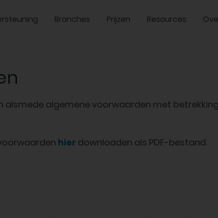
rsteuning
Branches
Prijzen
Resources
Ove
en
 alsmede algemene voorwaarden met betrekking t
.
e voorwaarden
hier
downloaden als PDF-bestand.