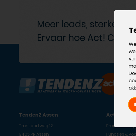
Meer leads, sterkere r
T
Ervaar hoe Act! CRM je
Wel
web
van
ma
Doo
coo
akk
TendenZ Assen
Act! CRM p
Transportweg 12
Producten & pr
9405 PR Assen
Functies & vo