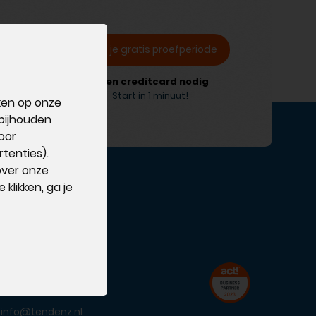
Start je gratis proefperiode
Geen creditcard nodig
Start in 1 minuut!
aken op onze
 bijhouden
oor
tenties).
 over onze
klikken, ga je
Contact
088 002 90 00
info@tendenz.nl