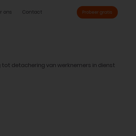
r ons
Contact
Probeer gratis
ot detachering van werknemers in dienst