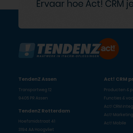
Ervaar hoe Act! CRM je
TendenZ Assen
Act! CRM p
Transportweg 12
Producten & pr
9405 PR Assen
Functies & vo
Act! CRM integ
TendenZ Rotterdam
Act! Marketin
Hoefsmidstraat 41
Act! Mobile
3194 AA Hoogvliet