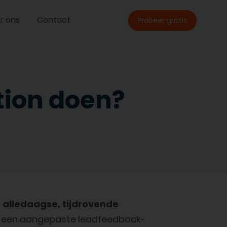
r ons
Contact
Probeer gratis
ion doen?
 alledaagse, tijdrovende
van een aangepaste leadfeedback-