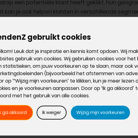
rop een potentiële klant heeft geklikt, hun geograf
it kan je ook helpen klanten in verschillende segm
r wordt gemaakt.
endenZ gebruikt cookies
woordelijkheid van verkoop- 
kom! Leuk dat je inspiratie en kennis komt opdoen. Wij m
e een holistisch overzicht van de pijplijn van jouw 
sites gebruik van cookies. Wij gebruiken cookies voor het
 statistieken, om jouw voorkeuren op te slaan, maar ook v
en waar de knelpunten liggen. Als jou landingspagi
rketingdoeleinden (bijvoorbeeld het afstemmen van adver
 te leggen, maar het marketingteam er niet in is 
r op ‘‘Wijzig mijn voorkeuren’ te klikken, kun je meer lezen
s manager dat het tijd wordt om even met het mar
kies en je voorkeuren aanpassen. Door op ‘Ik ga akkoord’ te 
oord met het gebruik van alle cookies.
binding
Ik ga akkoord
Ik weiger
Wijzig mijn voorkeuren
bieden voor alle klantcontactpunten, kan je met e
s te weten wanneer een klant voor het laatst in co