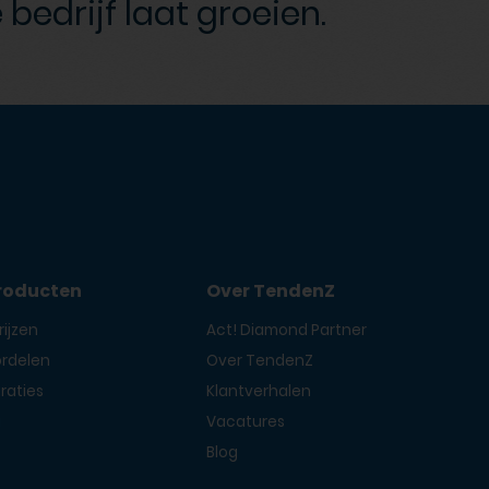
 bedrijf laat groeien.
roducten
Over TendenZ
ijzen
Act! Diamond Partner
ordelen
Over TendenZ
raties
Klantverhalen
g
Vacatures
Blog