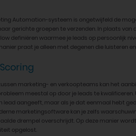
ting Automation-systeem is ongetwijfeld de moge
aar gerichte groepen te verzenden. In plaats van d
flow definiëren waarmee je leads op persoonlijk ni
ier praat je alleen met degenen die luisteren en sla
 Scoring
 tussen marketing- en verkoopteams kan het aanbie
robleem meestal op door je leads te kwalificeren. 
een lead aangeeft, maar als je dat eenmaal hebt ged
derne marketingsoftware kan je zelfs waarschuwi
paalde drempel overschrijdt. Op deze manier word
teit opgelost.